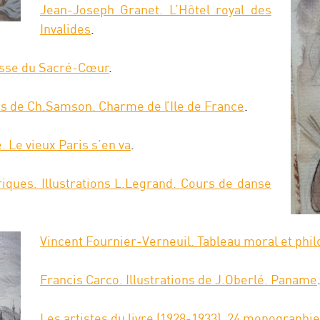
Jean-Joseph Granet. L’Hôtel royal des
Invalides
.
esse du Sacré-Cœur
.
ns de Ch.Samson. Charme de l’Ile de France
.
Le vieux Paris s’en va
.
ques. Illustrations L.Legrand. Cours de danse
Vincent Fournier-Verneuil. Tableau moral et phi
Francis Carco. Illustrations de J.Oberlé. Paname
Les artistes du livre (1928-1933). 24 monographi