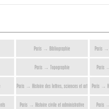
Paris → Bibliographie
Paris → 
Paris → Topographie
Paris →
e
Paris → Histoire des lettres, sciences et art
Paris → H
ents
Paris → Histoire civile et administrative
Paris → 