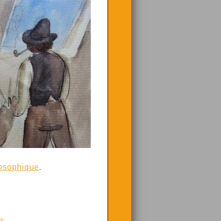
losophique
.
.
es
.