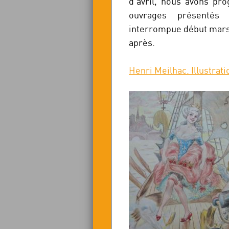
d’avril, nous avons p
ouvrages présentés 
interrompue début mars 
après.
Henri Meilhac. Illustrat