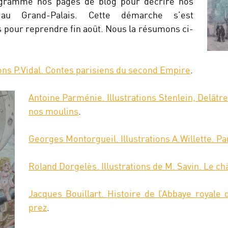
rogrammé nos pages de blog pour décrire nos
au Grand-Palais. Cette démarche s’est
pour reprendre fin août. Nous la résumons ci-
ions P.Vidal. Contes parisiens du second Empire
.
Antoine Parménie. Illustrations Stenlein, Delâtre
nos moulins
.
Georges Montorgueil. Illustrations A.Willette. Pa
Roland Dorgelès. Illustrations de M. Savin. Le ch
Jacques Bouillart. Histoire de l’Abbaye royale
prez
.