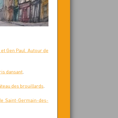
 et Gen Paul. Autour de
ris dansant
.
âteau des brouillards
.
 de Saint-Germain-des-