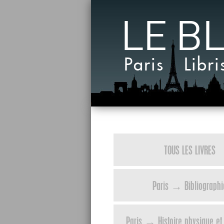
LE B
Paris Libri
TOUS LES LIVRES
Paris → Bibliographi
Paris → Histoire physique et 