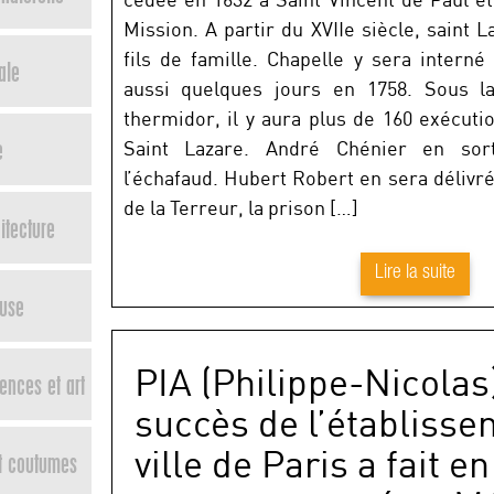
Mission. A partir du XVIIe siècle, saint 
fils de famille. Chapelle y sera intern
ale
aussi quelques jours en 1758. Sous la
thermidor, il y aura plus de 160 exécuti
e
Saint Lazare. André Chénier en sor
l’échafaud. Hubert Robert en sera délivré
de la Terreur, la prison […]
tecture
Lire la suite
euse
PIA (Philippe-Nicolas
ences et art
succès de l’établisse
ville de Paris a fait e
t coutumes