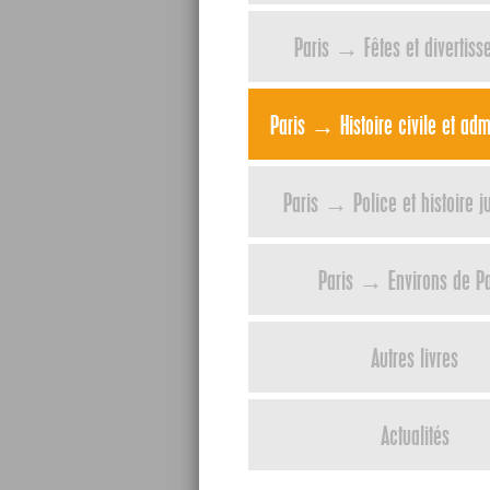
Paris → Fêtes et divertiss
Paris → Histoire civile et admi
Paris → Police et histoire ju
Paris → Environs de Pa
Autres livres
Actualités