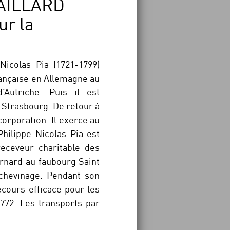
MAILLARD
ur la
Nicolas Pia (1721-1799)
rançaise en Allemagne au
Autriche. Puis il est
e Strasbourg. De retour à
corporation. Il exerce au
hilippe-Nicolas Pia est
receveur charitable des
ernard au faubourg Saint
’échevinage. Pendant son
ecours efficace pour les
1772. Les transports par