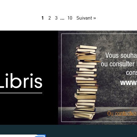
1
…
2
3
10
Suivant »
Vous souha
ou consulter l
cons
www.
Ou
contactez