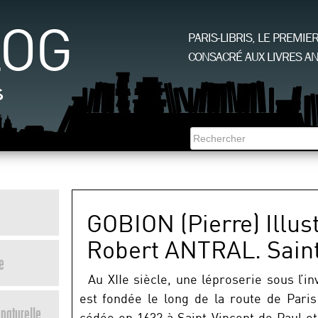
LOG
PARIS-LIBRIS, LE PREMIE
CONSACRÉ AUX LIVRES AN
s
GOBION (Pierre) Illus
Robert ANTRAL. Saint
e
Au XIIe siècle, une léproserie sous l’in
est fondée le long de la route de Paris
naturelle
cédée en 1632 à Saint Vincent de Paul et