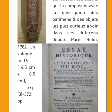
qui la composent avec
la description des
batimens & des objets
les plus curieux a voir
dans ces differens
depots. Paris, Belin,
1782. Un
volume
in-16
(14,5 cm
x 8,5
cm),
xxj-
(3)-372
pp.