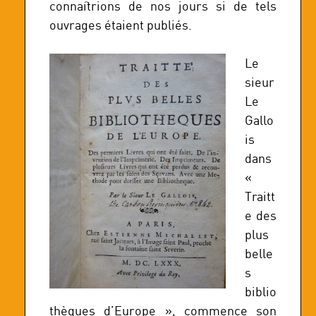
connaîtrions de nos jours si de tels
ouvrages étaient publiés.
Le
sieur
Le
Gallo
is
dans
«
Traitt
e des
plus
belle
s
biblio
thèques d’Europe », commence son