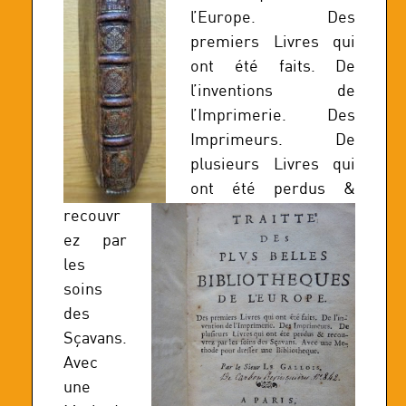
l’Europe. Des
premiers Livres qui
ont été faits. De
l’inventions de
l’Imprimerie. Des
Imprimeurs. De
plusieurs Livres qui
ont été perdus &
recouvr
ez par
les
soins
des
Sçavans.
Avec
une