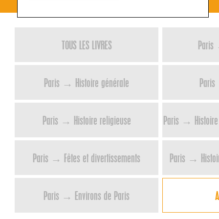
TOUS LES LIVRES
Paris 
Paris → Histoire générale
Paris
Paris → Histoire religieuse
Paris → Histoire 
Paris → Fêtes et divertissements
Paris → Histoir
Paris → Environs de Paris
A