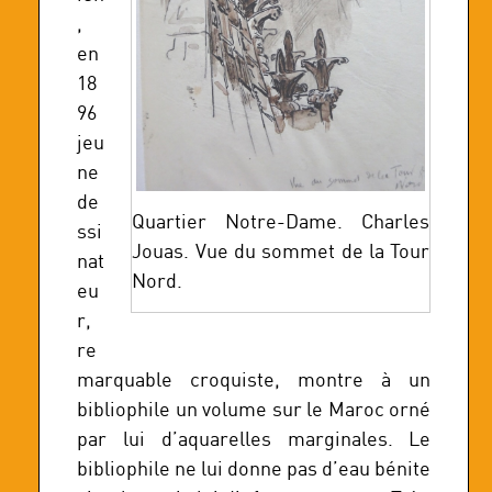
,
en
18
96
jeu
ne
de
Quartier Notre-Dame. Charles
ssi
Jouas. Vue du sommet de la Tour
nat
Nord.
eu
r,
re
marquable croquiste, montre à un
bibliophile un volume sur le Maroc orné
par lui d’aquarelles marginales. Le
bibliophile ne lui donne pas d’eau bénite