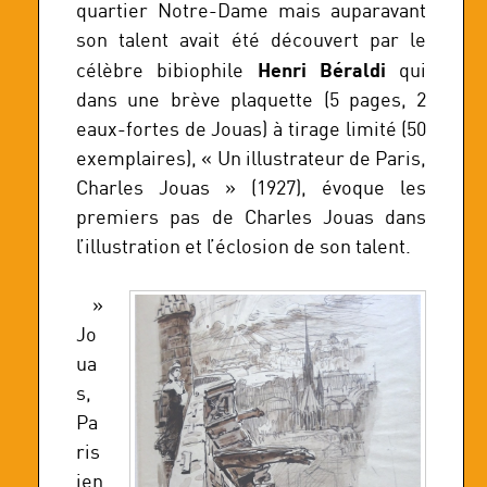
quartier Notre-Dame mais auparavant
son talent avait été découvert par le
Henri Béraldi
célèbre bibiophile
qui
dans une brève plaquette (5 pages, 2
eaux-fortes de Jouas) à tirage limité (50
exemplaires), « Un illustrateur de Paris,
Charles Jouas » (1927), évoque les
premiers pas de Charles Jouas dans
l’illustration et l’éclosion de son talent.
»
Jo
ua
s,
Pa
ris
ien