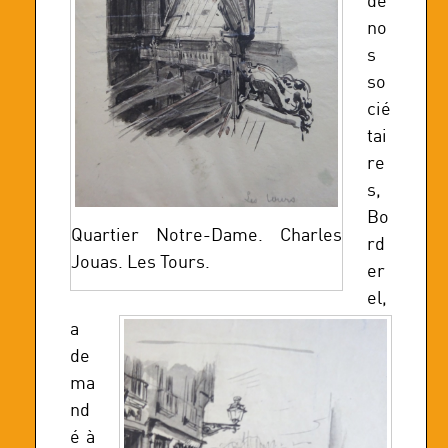
de
no
s
so
cié
tai
re
s,
Bo
Quartier Notre-Dame. Charles
rd
Jouas. Les Tours.
er
el,
a
de
ma
nd
é à