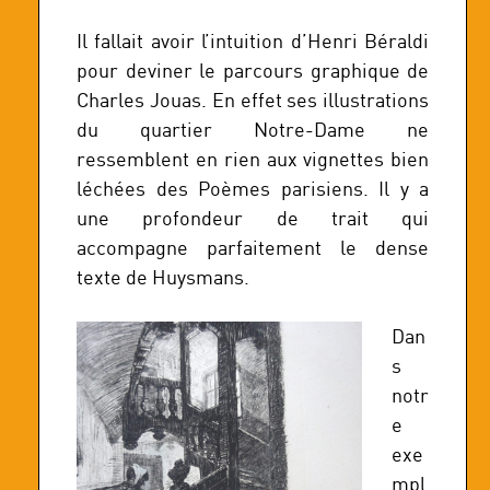
Il fallait avoir l’intuition d’Henri Béraldi
pour deviner le parcours graphique de
Charles Jouas. En effet ses illustrations
du quartier Notre-Dame ne
ressemblent en rien aux vignettes bien
léchées des Poèmes parisiens. Il y a
une profondeur de trait qui
accompagne parfaitement le dense
texte de Huysmans.
Dan
s
notr
e
exe
mpl