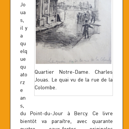
Jo
ua
s,
il y
a
qu
elq
ue
qu
Quartier Notre-Dame. Charles
ato
Jouas. Le quai vu de la rue de la
rz
Colombe.
e
an
s,
du Point-du-Jour à Bercy. Ce livre
bientôt va paraître, avec quarante
quatre eaux-fortes originales