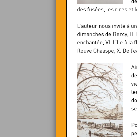
de
des fusées, les rires et 
L’auteur nous invite à u
dimanches de Bercy, II. P
enchantée, VI. L’Ile à la 
fleuve Chaaspe, X. De l’e
Ai
de
vi
le
do
se
Po
pe