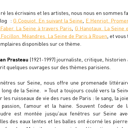
iré les écrivains et les artistes, nous nous en sommes f
blog :
G.Coquiot. En suivant la Seine
,
E.Henriot. Prome
.Faber. La Seine à travers Paris
,
G.Hanotaux. La Seine e
.Focillon. Méandres. La Seine de Paris à Rouen
, et vous
emplaires disponibles sur ce thème.
an Prasteau
(1921-1997) journaliste, critique, historien 
rit quelques ouvrages sur des thèmes parisiens.
nêtres sur Seine, nous offre une promenade littérair
 long de la Seine. » Tout a toujours coulé vers la Sein
r les ruisseaux de vie des rues de Paris : le sang, la joie
 passion, l’amour et la haine. Souvent l’odeur de l
udre est montée jusqu’aux fenêtres sur Seine ave
lles des eaux lentes et les balles ont écorné les pierre