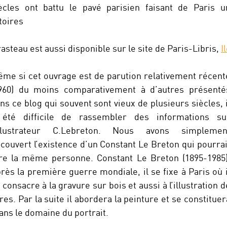
ècles ont battu le pavé parisien faisant de Paris u
toires
asteau est aussi disponible sur le site de Paris-Libris,
I
me si cet ouvrage est de parution relativement récent
960) du moins comparativement à d’autres présenté
ns ce blog qui souvent sont vieux de plusieurs siècles, i
été difficile de rassembler des informations su
’illustrateur C.Lebreton. Nous avons simplemen
couvert l’existence d’un Constant Le Breton qui pourrai
re la même personne. Constant Le Breton (1895-1985)
rès la première guerre mondiale, il se fixe à Paris où i
 consacre à la gravure sur bois et aussi à l’illustration d
vres. Par la suite il abordera la peinture et se constituer
ans le domaine du portrait.