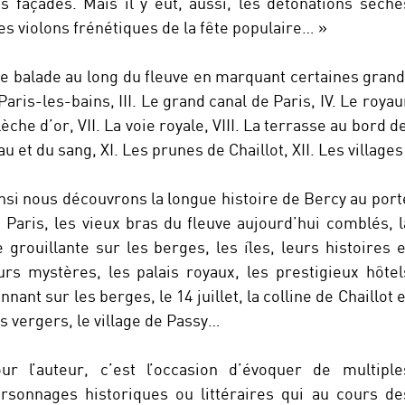
s façades. Mais il y eut, aussi, les détonations sèche
les violons frénétiques de la fête populaire… »
ne balade au long du fleuve en marquant certaines grand
aris-les-bains, III. Le grand canal de Paris, IV. Le royaum
flèche d’or, VII. La voie royale, VIII. La terrasse au bord de
au et du sang, XI. Les prunes de Chaillot, XII. Les villages
nsi nous découvrons la longue histoire de Bercy au port
 Paris, les vieux bras du fleuve aujourd’hui comblés, l
e grouillante sur les berges, les îles, leurs histoires e
urs mystères, les palais royaux, les prestigieux hôtel
nnant sur les berges, le 14 juillet, la colline de Chaillot e
s vergers, le village de Passy…
ur l’auteur, c’est l’occasion d’évoquer de multiple
rsonnages historiques ou littéraires qui au cours de