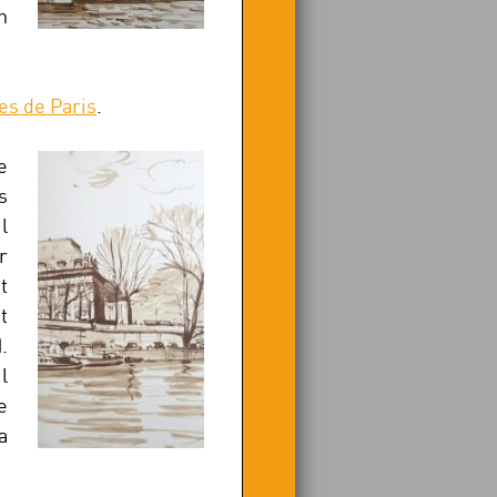
n
les de Paris
.
e
s
l
r
t
t
.
l
e
a