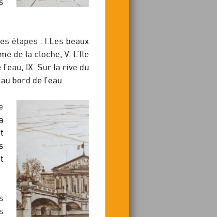
s
es étapes : I.Les beaux
e de la cloche, V. L’Ile
 l’eau, IX. Sur la rive du
 au bord de l’eau.
e
a
t
s
t
s
s