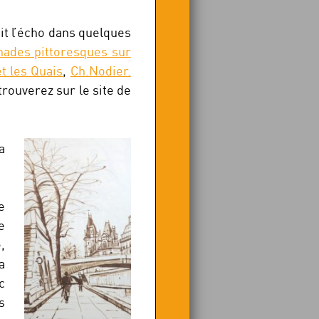
ait l’écho dans quelques
nades pittoresques sur
t les Quais
,
Ch.Nodier.
 trouverez sur le site de
a
e
e
,
a
c
s