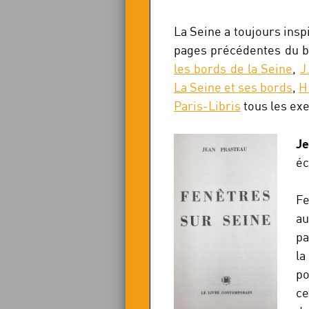
La Seine a toujours insp
pages précédentes du 
les bords de la Seine
,
J
La Seine et ses bords
,
H
Paris-Libris
tous les ex
Je
éc
Fe
au
pa
la
po
ce