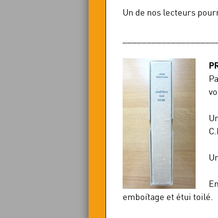
Un de nos lecteurs pour
___________________
P
Pa
vo
U
C.
Un
E
emboîtage et étui toilé.