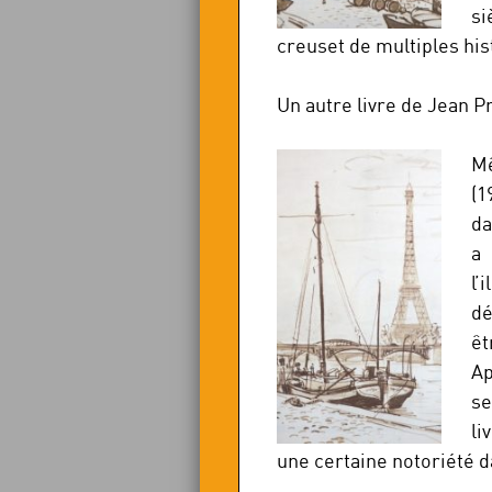
si
creuset de multiples his
Un autre livre de Jean Pr
Mê
(1
da
a 
l
dé
êt
Ap
se
li
une certaine notoriété d