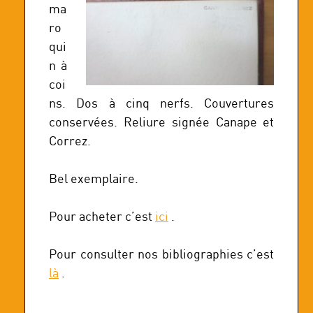
ma
ro
qui
n à
coi
ns. Dos à cinq nerfs. Couvertures
conservées. Reliure signée Canape et
Correz.
Bel exemplaire.
Pour acheter c’est
ici
.
Pour consulter nos bibliographies c’est
là
.