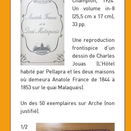
Champion, 1924.
Un volume in-8
(25,5 cm x 17 cm),
33 pp.
Une reproduction
frontispice d’un
dessin de Charles
Jouas (L’Hôtel
habité par Pellapra et les deux maisons
où demeura Anatole France de 1844 à
1853 sur le quai Malaquais).
Un des 50 exemplaires sur Arche (non
justifié).
1/2