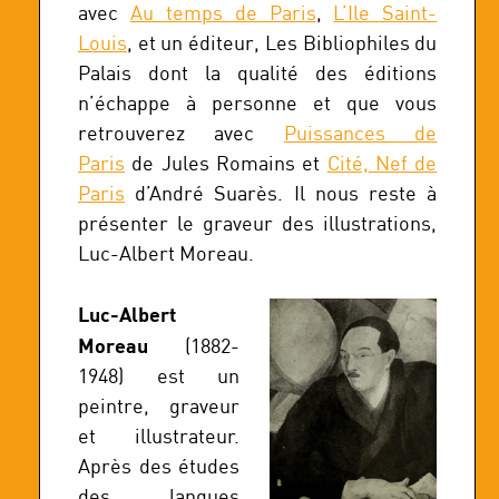
avec
Au temps de Paris
,
L’Ile Saint-
Louis
, et un éditeur, Les Bibliophiles du
Palais dont la qualité des éditions
n’échappe à personne et que vous
retrouverez avec
Puissances de
Paris
de Jules Romains et
Cité, Nef de
Paris
d’André Suarès. Il nous reste à
présenter le graveur des illustrations,
Luc-Albert Moreau.
Luc-Albert
Moreau
(1882-
1948) est un
peintre, graveur
et illustrateur.
Après des études
des langues