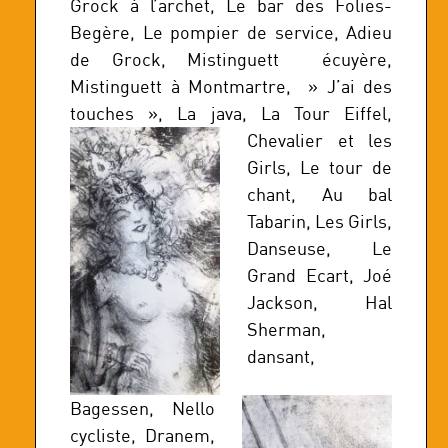
Grock à l’archet, Le bar des Folies-
Begère, Le pompier de service, Adieu
de Grock, Mistinguett écuyère,
Mistinguett à Montmartre, » J’ai des
touches », La java, La Tour Eiffel,
Chevalier
et les
Girls, Le tour de
chant, Au bal
Tabarin, Les Girls,
Danseuse, Le
Grand Ecart, Joé
Jackson, Hal
Sherman,
dansant,
Bagessen, Nello
cycliste, Dranem,