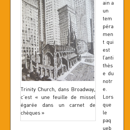
ain a
un
tem
péra
men
t qui
est
l’anti
thès
e du
notr
e.
Trinity Church, dans Broadway,
Lors
c’est « une feuille de missel
que
égarée dans un carnet de
le
chèques »
paq
ueb