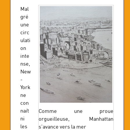
Mal
gré
une
circ
ulati
on
inte
nse,
New
-
York
ne
con
naît
Comme une proue
ni
orgueilleuse, Manhattan
les
s’avance vers la mer