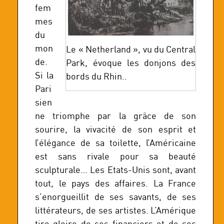
fem
mes
du
mon
Le « Netherland », vu du Central
de.
Park, évoque les donjons des
Si la
bords du Rhin..
Pari
sien
ne triomphe par la grâce de son
sourire, la vivacité de son esprit et
l’élégance de sa toilette, l’Américaine
est sans rivale pour sa beauté
sculpturale… Les Etats-Unis sont, avant
tout, le pays des affaires. La France
s’enorgueillit de ses savants, de ses
littérateurs, de ses artistes. L’Amérique
tire gloire de ses financiers et de ses