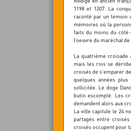
Rédigé en ancien frança
1198 et 1207. La conqu
raconté par un témoin 
mémoires où la personna
faits du moins du côté 
l’oeuvre du maréchal d
La quatrième croisade a
mais les rois se dérob
croisés de s’emparer de
quelques années plus t
sollicitée. Le doge Dan
butin escompté. Les c
demandent alors aux croi
La ville capitule le 24 
partagés entre croisés
croisés occupent pour la