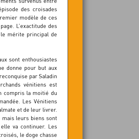
nements survenus entre
 épisode des croisades
premier modèle de ces
 page. L’exactitude des
 le mérite principal de
aux sont enthousiastes
ape donne pour but aux
reconquise par Saladin
rchands vénitiens est
on compris la moitié du
mandée. Les Vénitiens
lmate et de leur livrer.
e mais leurs biens sont
elle va continuer. Les
croisés, le doge chasse