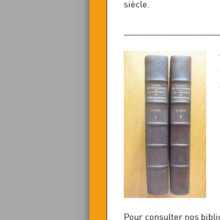
siècle.
___________________
Pour consulter nos bibl