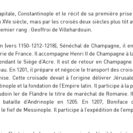
pitale, Constantinople et le récit de sa première prise
XVe siècle, mais par les croisés deux siècles plus tôt a
emier rang : Geoffroi de Villehardouin.
in (vers 1150-1212-1218), Sénéchal de Champagne, il en
arie de France. Il accompagne Henri II de Champagne à l
pendant le Siège d’Acre. Il est de retour en Champagn
eau. En 1201, il prépare et négocie le transport des croi
ise. Cette croisade devait à l’origine délivrer Jérusa
nople et la fondation de l’Empire latin. Il participe à la pr
oin Ier de Flandre le titre de maréchal de Romanie. Il
 bataille d’Andrinople en 1205. En 1207, Boniface 
le fief de Messinople. Il participe à l’expédition de l’e