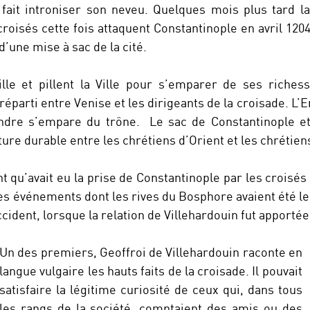
et fait introniser son neveu. Quelques mois plus tard l
roisés cette fois attaquent Constantinople en avril 1204,
’une mise à sac de la cité.
ville et pillent la Ville pour s’emparer de ses riche
réparti entre Venise et les dirigeants de la croisade. L’E
ndre s’empare du trône. Le sac de Constantinople et
ure durable entre les chrétiens d’Orient et les chrétien
 qu’avait eu la prise de Constantinople par les croisés 
les événements dont les rives du Bosphore avaient été le
cident, lorsque la relation de Villehardouin fut apport
Un des premiers, Geoffroi de Villehardouin raconte en
langue vulgaire les hauts faits de la croisade. Il pouvait
satisfaire la légitime curiosité de ceux qui, dans tous
les rangs de la société, comptaient des amis ou des