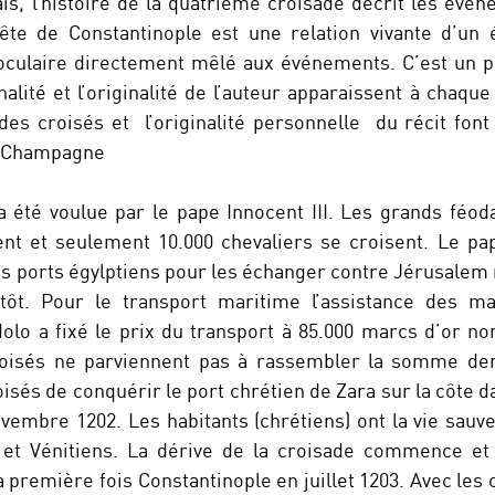
is, l’histoire de la quatrième croisade décrit les évé
ête de Constantinople est une relation vivante d’un
oculaire directement mêlé aux événements. C’est un 
lité et l’originalité de l’auteur apparaissent à chaque
des croisés et l’originalité personnelle du récit font
e Champagne
 été voulue par le pape Innocent III. Les grands féod
ent et seulement 10.000 chevaliers se croisent. Le p
s ports égylptiens pour les échanger contre Jérusalem 
ôt. Pour le transport maritime l’assistance des ma
dolo a fixé le prix du transport à 85.000 marcs d’or n
roisés ne parviennent pas à rassembler la somme de
sés de conquérir le port chrétien de Zara sur la côte da
novembre 1202. Les habitants (chrétiens) ont la vie sauv
 et Vénitiens. La dérive de la croisade commence et 
 première fois Constantinople en juillet 1203. Avec les 