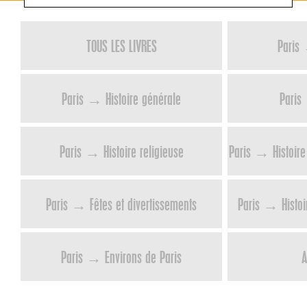
TOUS LES LIVRES
Paris 
Paris → Histoire générale
Paris
Paris → Histoire religieuse
Paris → Histoire 
Paris → Fêtes et divertissements
Paris → Histoir
Paris → Environs de Paris
A