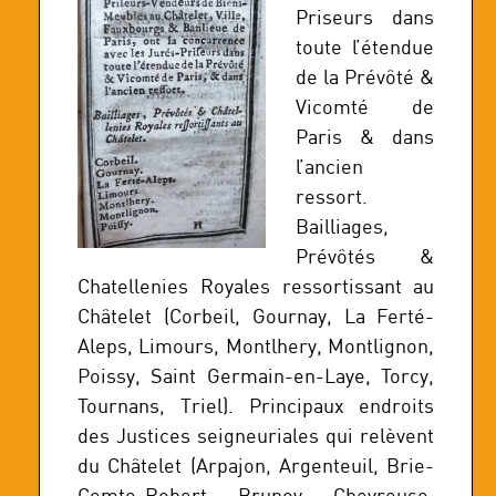
Priseurs dans
toute l’étendue
de la Prévôté &
Vicomté de
Paris & dans
l’ancien
ressort.
Bailliages,
Prévôtés &
Chatellenies Royales ressortissant au
Châtelet (Corbeil, Gournay, La Ferté-
Aleps, Limours, Montlhery, Montlignon,
Poissy, Saint Germain-en-Laye, Torcy,
Tournans, Triel). Principaux endroits
des Justices seigneuriales qui relèvent
du Châtelet (Arpajon, Argenteuil, Brie-
Comte-Robert, Brunoy, Chevreuse,