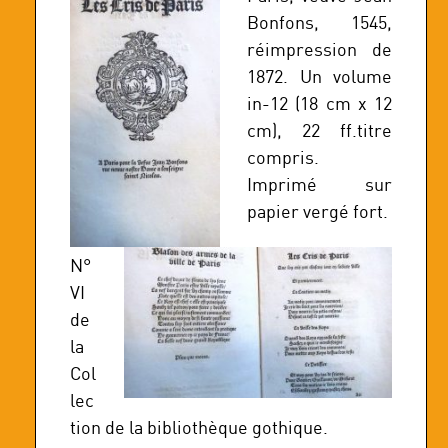
Bonfons, 1545,
réimpression de
1872. Un volume
in-12 (18 cm x 12
cm), 22 ff.titre
compris.
Imprimé sur
papier vergé fort.
N°
VI
de
la
Col
lec
tion de la bibliothèque gothique.