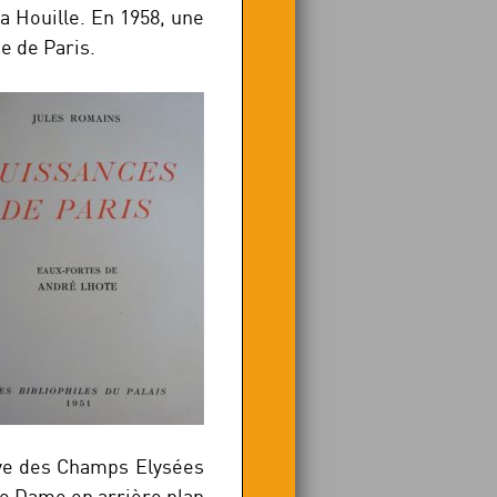
a Houille. En 1958, une
e de Paris.
ve des Champs Elysées
re Dame en arrière plan