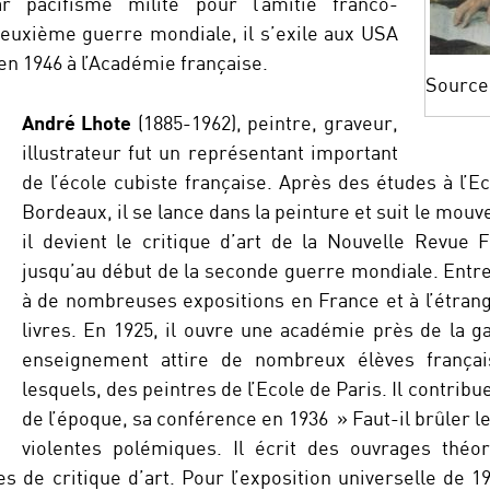
r pacifisme milite pour l’amitié franco-
euxième guerre mondiale, il s’exile aux USA
 en 1946 à l’Académie française.
Source 
André Lhote
(1885-1962), peintre, graveur,
illustrateur fut un représentant important
de l’école cubiste française. Après des études à l’
Bordeaux, il se lance dans la peinture et suit le mou
il devient le critique d’art de la Nouvelle Revue F
jusqu’au début de la seconde guerre mondiale. Entre 
à de nombreuses expositions en France et à l’étranger
livres. En 1925, il ouvre une académie près de la 
enseignement attire de nombreux élèves françai
lesquels, des peintres de l’Ecole de Paris. Il contribu
de l’époque, sa conférence en 1936 » Faut-il brûler 
violentes polémiques. Il écrit des ouvrages théo
 de critique d’art. Pour l’exposition universelle de 1