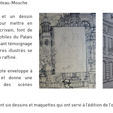
 Bateau-Mouche.
 et un dessin
pour mettre en
crivain, font de
philes du Palais
sant témoignage
res illustrés se
 raffiné.
hote enveloppe à
e et donne une
e des scènes
t six dessins et maquettes qui ont servi à l’édition de l’