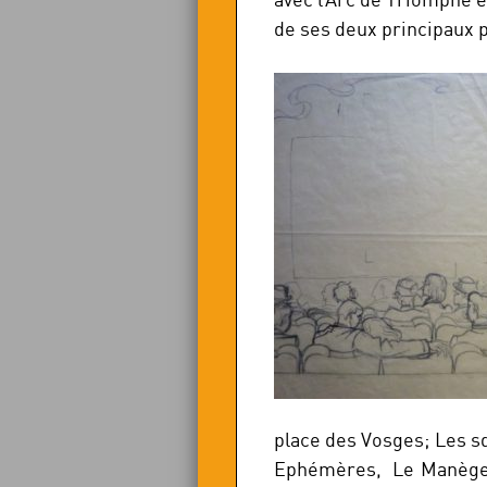
de ses deux principaux
place des Vosges; Les s
Ephémères, Le Manège d