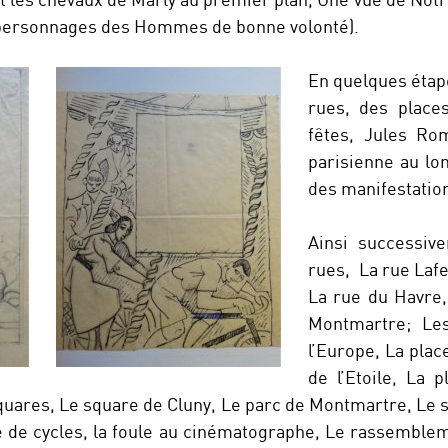
 personnages des Hommes de bonne volonté).
En quelques étap
rues, des place
fêtes, Jules Ro
parisienne au lo
des manifestation
Ainsi successiv
rues, La rue Lafe
La rue du Havre,
Montmartre; Les
l’Europe, La place
de l’Etoile, La p
quares, Le square de Cluny, Le parc de Montmartre, Le 
e cycles, la foule au cinématographe, Le rassemblem