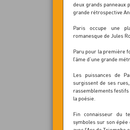
deux grands panneaux pou
grande rétrospective An
Paris occupe une pla
romanesque de Jules R
Paru pour la première fo
l’âme d’une grande métr
Les puissances de Par
surgissent de ses rues,
rassemblements festifs s
la poésie.
Fin connaisseur du ter
symboles sur son épée 
avec l’Arc de Triomphe 