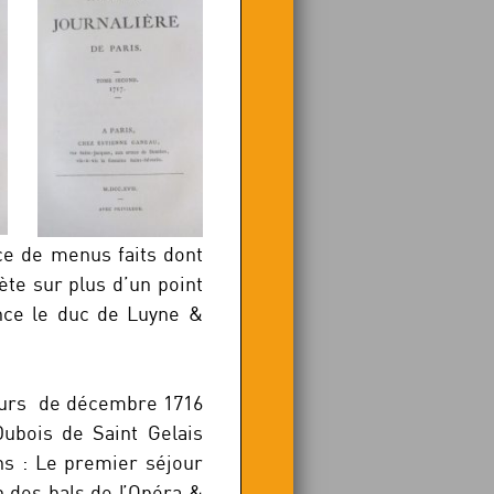
ce de menus faits dont
te sur plus d’un point
nce le duc de Luyne &
jours de décembre 1716
ubois de Saint Gelais
ns : Le premier séjour
on des bals de l’Opéra &