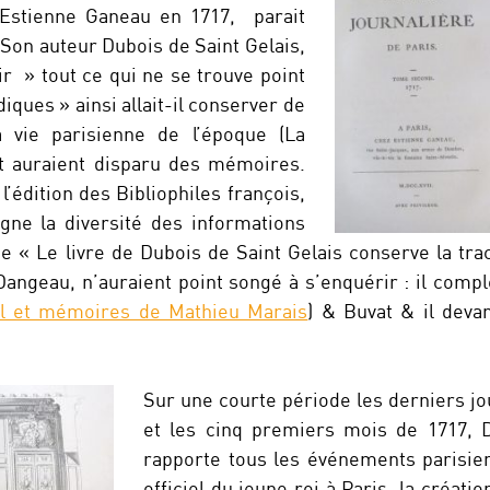
Estienne Ganeau en 1717, parait
 Son auteur Dubois de Saint Gelais,
ir » tout ce qui ne se trouve point
iques » ainsi allait-il conserver de
a vie parisienne de l’époque (La
t auraient disparu des mémoires.
l’édition des Bibliophiles françois,
gne la diversité des informations
e « Le livre de Dubois de Saint Gelais conserve la tra
ngeau, n’auraient point songé à s’enquérir : il complè
l et mémoires de Mathieu Marais
) & Buvat & il deva
Sur une courte période les derniers 
et les cinq premiers mois de 1717, D
rapporte tous les événements parisie
officiel du jeune roi à Paris, la créati