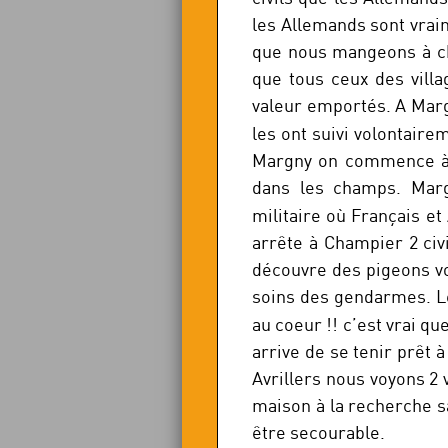
les Allemands sont vraim
que nous mangeons à chaq
que tous ceux des villa
valeur emportés. A Marg
les ont suivi volontairem
Margny on commence à e
dans les champs. Marg
militaire où Français e
arrête à Champier 2 civ
découvre des pigeons voy
soins des gendarmes. Les
au coeur !! c’est vrai qu
arrive de se tenir prêt à
Avrillers nous voyons 2
maison à la recherche sa
être secourable.