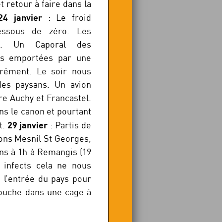
 retour à faire dans la
24 janvier
: Le froid
essous de zéro. Les
e. Un Caporal des
ns emportées par une
rément. Le soir nous
des paysans. Un avion
re Auchy et Francastel.
ns le canon et pourtant
29 janvier
t.
: Partis de
ons Mesnil St Georges,
ons à 1h à Remangis (19
 infects cela ne nous
 l’entrée du pays pour
couche dans une cage à