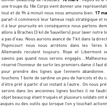
une troupe du 18e Corps vient donner une représentati
17 ma
tout et de 9h à minuit nous nous amusons bien.
paraît-il commencé leur fameux repli stratégique et n
il à leur poursuite en conséquence nous partons dem
allons à Braches (3 kil de Sauvillers) pour laver notre li
a pas d’eau. Nous aurions avancé de 7 kil dans la dire
Popincourt nous nous arrêtons dans les 1ères li
Allemands reculent toujours. Roye et Libermont s
savons pas quand nous serons engagés….Malheureu
réservé l’honneur de sortir les premiers dame il faut d
pour prendre des lignes que l’ennemi abandonne
touchons 1 boite de sardine un peu de haricots et du c
d’être prêt à partir d’un instant à l’autre…On nous pr
serons dans les anciennes lignes boches il ne faud
objet beaucoup étant truqués et plusieurs soldats ont é
asques ou des outils qui lorsque l’on y touchait actionn