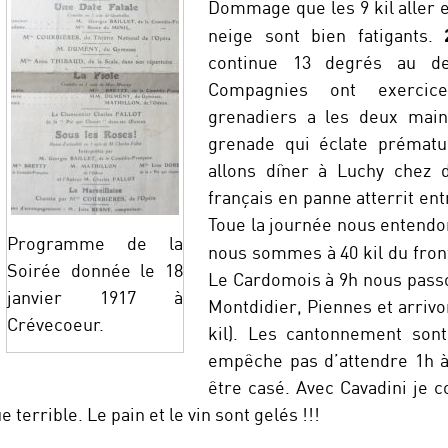
Dommage que les 9 kil aller et
neige sont bien fatigants.
continue 13 degrés au d
Compagnies ont exercic
grenadiers a les deux mai
grenade qui éclate prématu
allons dîner à Luchy chez 
français en panne atterrit ent
Toue la journée nous entendo
Programme de la
nous sommes à 40 kil du fron
Soirée donnée le 18
Le Cardomois à 9h nous pass
janvier 1917 à
Montdidier, Piennes et arriv
Crévecoeur.
kil). Les cantonnement sont
empêche pas d’attendre 1h à
être casé. Avec Cavadini je 
 terrible. Le pain et le vin sont gelés !!!