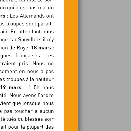
on qui n’est pas mal du
rs
: Les Allemands ont
os troupes sont paraît-
ain. En attendant nous
nge car Sauvillers il n’y
18 mars
ction de Roye.
:
gnes françaises. Les
eraient pris. Nous ne
sement on nous a pas
es troupes à la hauteur
19 mars
.
: 1 5h nous
afé. Nous avons l’ordre
évient que lorsque nous
ra pas toucher à aucun
té tués ou blessés soir
ait pour la plupart des