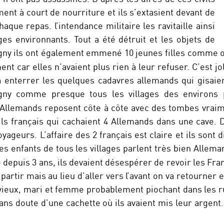
ent à court de nourriture et ils s’extasient devant de
ue repas. l’intendance militaire les ravitaille ainsi
ges environnants. Tout a été détruit et les objets de
ny ils ont également emmené 10 jeunes filles comme ota
ent car elles n’avaient plus rien à leur refuser. C’est jo
nterrer les quelques cadavres allemands qui gisaien
ny comme presque tous les villages des environs 
t Allemands reposent côte à côte avec des tombes vrai
ils français qui cachaient 4 Allemands dans une cave. 
ageurs. L’affaire des 2 français est claire et ils sont 
 enfants de tous les villages parlent très bien Alleman
e depuis 3 ans, ils devaient désespérer de revoir les Fra
 partir mais au lieu d’aller vers l’avant on va retourner 
 vieux, mari et femme probablement piochant dans les ru
ns doute d’une cachette où ils avaient mis leur argent.