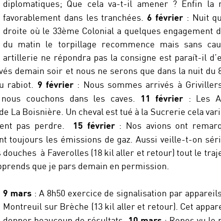
diplomatiques; Que cela va-t-il amener ? Enfin la n
6 février
favorablement dans les tranchées.
: Nuit q
droite où le 33ème Colonial a quelques engagement de
du matin le torpillage recommence mais sans cau
artillerie ne répondra pas la consigne est paraît-il d’
és demain soir et nous ne serons que dans la nuit du 8 a
9 février
du rabiot.
: Nous sommes arrivés à Grivillers 
11 février
, nous couchons dans les caves.
: Les A
 de La Boisnière. Un cheval est tué à la Sucrerie cela vari
15 février
ssent pas perdre.
: Nos avions ont remarq
nt toujours les émissions de gaz. Aussi veille-t-on sé
ouches à Faverolles (18 kil aller et retour) tout le traje
apprends que je pars demain en permission.
9 mars
: A 8h50 exercice de signalisation par appareils
Montreuil sur Brèche (13 kil aller et retour). Cet appare
10 mars
donner beaucoup de résultats.
: Repos vu le 