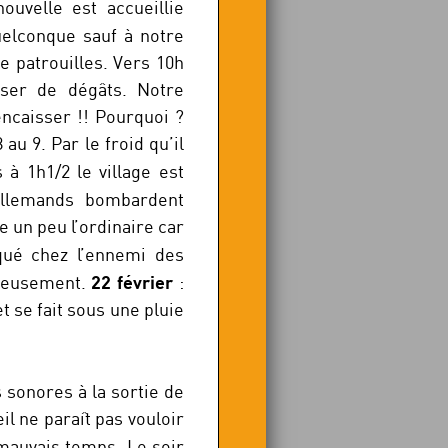
ouvelle est accueillie
uelconque sauf à notre
 patrouilles. Vers 10h
ser de dégâts. Notre
encaisser !! Pourquoi ?
u 9. Par le froid qu’il
à 1h1/2 le village est
llemands bombardent
e un peu l’ordinaire car
ué chez l’ennemi des
22 février
rieusement.
:
t se fait sous une pluie
 sonores à la sortie de
il ne paraît pas vouloir
mauvais temps. Le soir