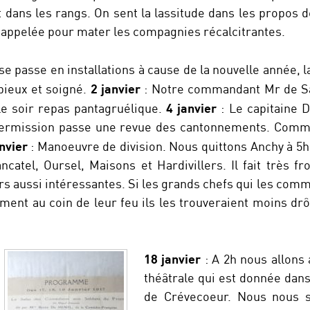
 dans les rangs. On sent la lassitude dans les propos 
t appelée pour mater les compagnies récalcitrantes.
se passe en installations à cause de la nouvelle année, 
2 janvier
ieux et soigné.
: Notre commandant Mr de S
4 janvier
le soir repas pantagruélique.
: Le capitaine 
rmission passe une revue des cantonnements. Comme 
nvier
: Manoeuvre de division. Nous quittons Anchy à 5h
atel, Oursel, Maisons et Hardivillers. Il fait très fro
s aussi intéressantes. Si les grands chefs qui les comm
ement au coin de leur feu ils les trouveraient moins drô
18 janvier
: A 2h nous allons
théâtrale qui est donnée dans
de Crévecoeur. Nous nous