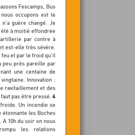
 passons Fescamps, Bus
e nous occupons est le
 n’a guère changé. Je
 été à moitié effondrée
artillerie par contre à
et est-elle très sévère.
feu et par le froid qu’il
à peu près pareille par
enant une centaine de
vingtaine. Innovation :
 ravitaillement et des
4
e faut pas être pressé.
froide. Un incendie se
se étonnante les Boches
s. A 10h du soir on nous
ompu les relations