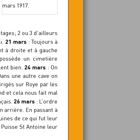
mars 1917.
ges; 2 ou 3 d’ailleurs
21 mars
li.
: Toujours à
t à droite et à gauche
possède un cimetière
24 mars
ment bien.
: On
Dans une autre cave on
dirigés sur Roye par les
d et cela nous fait mal
26 mars
nçais.
: L’ordre
en arrière. En passant à
ines de ce qui fut leur
 Puisse St Antoine leur