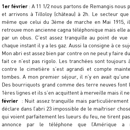
1er février
: A 11 1/2 nous partons de Remangis nous
et arrivons à Tilloloy (château) à 2h. Le secteur qu
même que celui du 3ème de marche en Mai 1915, il
retrouve mon ancienne cagna téléphonique mais elle a
par un obus. C’est assez tranquille au point de vue 
chaque instant il y a les gaz. Aussi la consigne à ce suj
Mon abri est assez bien par contre on ne peut y faire du 
fait ce n’est pas rigolo. Les tranchées sont toujours 
contre le cimetière s’est agrandi et compte maint
tombes. A mon premier séjour, il n’y en avait qu’une 
Des bourriquots grand comme des terre neuves font le
1ères lignes et ils s’en acquittent à merveille mais il n
février
: Nuit assez tranquille mais particulièrement 
déclare dans l’abri 23 impossible de le maîtriser cho
qui voient parfaitement les lueurs du feu, ne tirent pa
annonce par le téléphone que l’Amérique a r