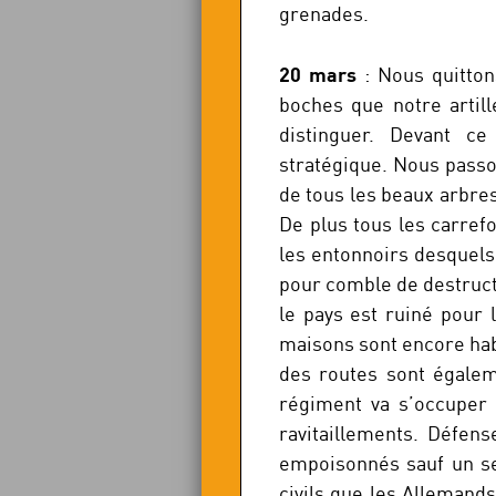
grenades.
20 mars
: Nous quitton
boches que notre artill
distinguer. Devant c
stratégique. Nous passo
de tous les beaux arbres
De plus tous les carref
les entonnoirs desquels
pour comble de destructi
le pays est ruiné pour
maisons sont encore habi
des routes sont égale
régiment va s’occuper
ravitaillements. Défens
empoisonnés sauf un se
civils que les Allemands