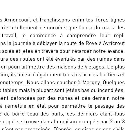
s Arnoncourt et franchissons enfin les 1ères lignes
erie a tellement retournées que l’on a du mal à les
e travail, je commence à comprendre leur repli
ns la journée à déblayer la route de Roye à Avricrout
 sciés et jetés en travers pour retarder notre avance.
ours des routes ont été éventrés par des ruines dans
 on pourrait mettre des maisons de 4 étages. De plus
on, ils ont scié également tous les arbres fruitiers et
 longtemps. Nous allons coucher à Margny. Quelques
tables mais la plupart sont jetées bas ou incendiées,
ment défoncées par des ruines et dès demain notre
 à remettre en état pour permettre le passage des
e de boire l’eau des puits, ces derniers étant tous
ul qui se trouve dans la maison occupée par 2 ou 3
 n’ont pas assassinés. D’après les dires de ces civils