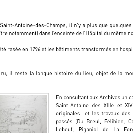
Saint-Antoine-des-Champs, il n’y a plus que quelques 
oître notamment) dans l’enceinte de l’Hôpital du même n
a été rasée en 1796 et les bâtiments transformés en hos
aru, il reste la longue histoire du lieu, objet de la 
En consultant aux Archives un ca
Saint-Antoine des XIIIe et XI
originales et les travaux des 
passés (Du Breul, Félibien, Co
Lebeuf, Piganiol de La Force