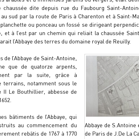
e chaussée dite depuis rue du Faubourg Saint-Antoine
, au sud par la route de Paris à Charenton et à Saint-M
e planchette ou ponceau un fossé se dirigeant perpendi
, et à l’est par un chemin qui reliait la chaussée Sain
arait l’Abbaye des terres du domaine royal de Reuilly.
s de l’Abbaye de Saint-Antoine,
gine que de quatorze arpents,
ement par la suite, grâce à
de terrains, notamment sous le
II Le Bouthillier, abbesse de
1652.
ues bâtiments de l’Abbaye, qui
nstruits au commencement du
Abbaye de S.Antoine e
ièrement rebâtis de 1767 à 1770
de Paris de J.De La Ca