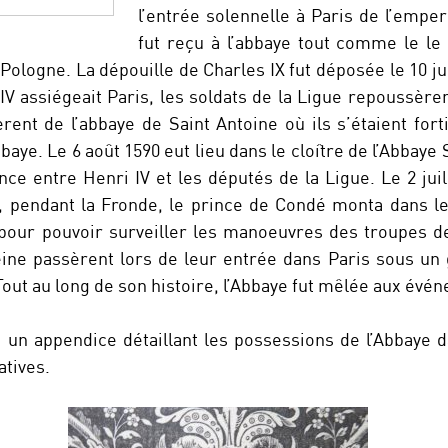
l’entrée solennelle à Paris de l’emper
fut reçu à l’abbaye tout comme le le
e Pologne. La dépouille de Charles IX fut déposée le 10 jui
IV assiégeait Paris, les soldats de la Ligue repoussère
rent de l’abbaye de Saint Antoine où ils s’étaient forti
bbaye. Le 6 août 1590 eut lieu dans le cloître de l’Abbaye 
ce entre Henri IV et les députés de la Ligue. Le 2 jui
 pendant la Fronde, le prince de Condé monta dans le 
pour pouvoir surveiller les manoeuvres des troupes de
 reine passèrent lors de leur entrée dans Paris sous u
Tout au long de son histoire, l’Abbaye fut mêlée aux év
i un appendice détaillant les possessions de l’Abbaye d
atives.