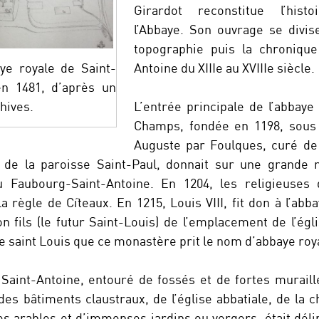
Girardot reconstitue l’hist
l’Abbaye. Son ouvrage se divis
topographie puis la chronique
Antoine du XIIIe au XVIIIe siècle.
ye royale de Saint-
n 1481, d’après un
L’entrée principale de l’abbaye
hives.
Champs, fondée en 1198, sous 
Auguste par Foulques, curé de
re de la paroisse Saint-Paul, donnait sur une grande
 Faubourg-Saint-Antoine. En 1204, les religieuses 
règle de Cîteaux. En 1215, Louis VIII, fit don à l’abb
n fils (le futur Saint-Louis) de l’emplacement de l’égl
de saint Louis que ce monastère prit le nom d’abbaye roy
 Saint-Antoine, entouré de fossés et de fortes muraill
es bâtiments claustraux, de l’église abbatiale, de la c
 arables et d’immenses jardins ou vergers, était délim