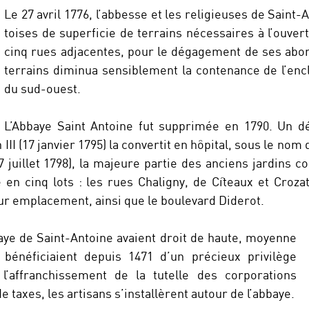
Le 27 avril 1776, l’abbesse et les religieuses de Saint
toises de superficie de terrains nécessaires à l’ouve
cinq rues adjacentes, pour le dégagement de ses abor
terrains diminua sensiblement la contenance de l’enc
du sud-ouest.
L’Abbaye Saint Antoine fut supprimée en 1790. Un d
 III (17 janvier 1795) la convertit en hôpital, sous le nom
 juillet 1798), la majeure partie des anciens jardins c
 en cinq lots : les rues Chaligny, de Cîteaux et Croza
ur emplacement, ainsi que le boulevard Diderot.
baye de Saint-Antoine avaient droit de haute, moyenne
s bénéficiaient depuis 1471 d’un précieux privilège
l’affranchissement de la tutelle des corporations
 taxes, les artisans s’installèrent autour de l’abbaye.